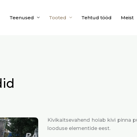
Teenused
Tooted
Tehtud tööd
Meist
did
Kivikaitsevahend hoiab kivi pinna 
looduse elementide eest.