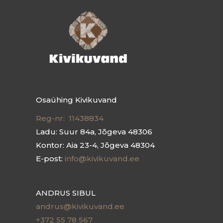
Osaühing Kivikuvand
Reg-nr: 11438834
Ladu: Suur 84a, Jõgeva 48306
Kontor: Aia 23-4, Jõgeva 48304
E-post:
info@kivikuvand.ee
ANDRUS SIBUL
andrus@kivikuvand.ee
+372 55 78 567