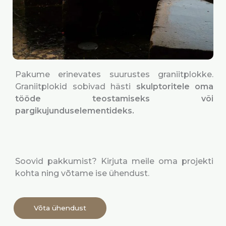
Pakume erinevates suurustes graniitplokke.
Graniitplokid sobivad hästi
skulptoritele oma
tööde teostamiseks või
pargikujunduselementideks.
Soovid pakkumist? Kirjuta meile oma projekti
kohta ning võtame ise ühendust.
Võta ühendust