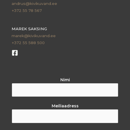
andrus@kivikuvand.ee
+372 55 78 567
MAREK SAKSING
marek@kivikuvand.ee
+372 55 588 500
Nimi
Meiliaadress