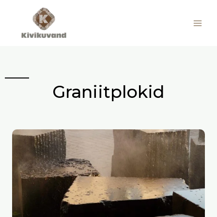
Skip
to
Kivikuvand
content
Graniitplokid