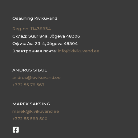
Osaühing Kivikuvand
Reg-nr: 11438834
Склад: Suur 84a, Jõgeva 48306
Офис: Aia 23-4, Jõgeva 48304
Электронная почта:
info@kivikuvand.ee
ANDRUS SIBUL
andrus@kivikuvand.ee
+372 55 78 567
MAREK SAKSING
marek@kivikuvand.ee
+372 55 588 500