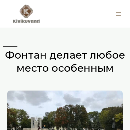
Перейти
к
Kivikuvand
содержимому
Фонтан делает любое
место особенным